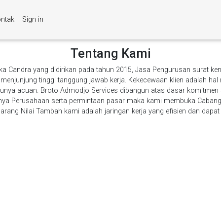
ntak
Sign in
Tentang Kami
ka Candra yang didirikan pada tahun 2015, Jasa Pengurusan surat ke
njunjung tinggi tanggung jawab kerja. Kekecewaan klien adalah hal n
satunya acuan. Broto Admodjo Services dibangun atas dasar komitme
nya Perusahaan serta permintaan pasar maka kami membuka Cabang p
ang Nilai Tambah kami adalah jaringan kerja yang efisien dan dapat