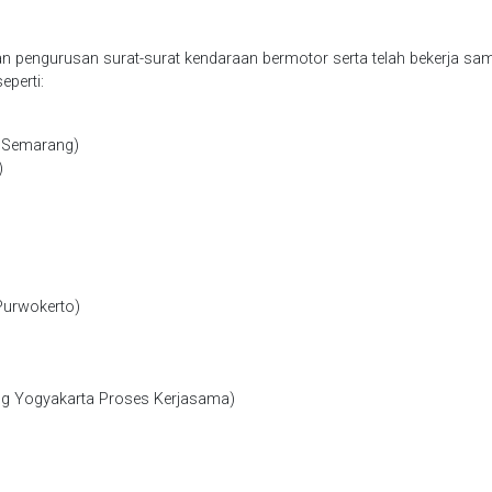
 pengurusan surat-surat kendaraan bermotor serta telah bekerja sa
perti:
& Semarang)
)
Purwokerto)
ng Yogyakarta Proses Kerjasama)